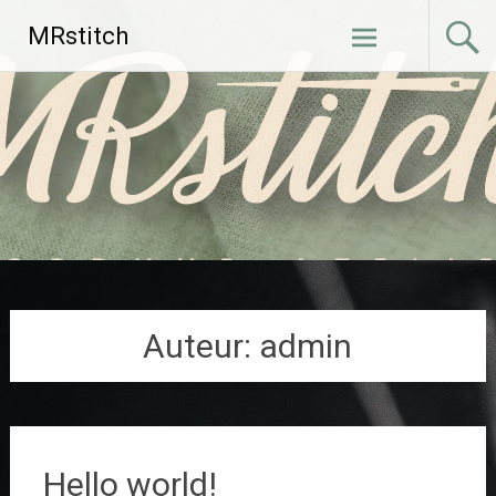
Ga
MRstitch
naar
de
inhoud
Auteur:
admin
Hello world!